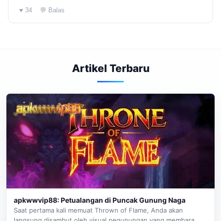
♥ 34
💬 Balas
Artikel Terbaru
apkwwvip88: Petualangan di Puncak Gunung Naga
Saat pertama kali memuat Thrown of Flame, Anda akan
langsung disambut oleh visual pegunungan yang membara