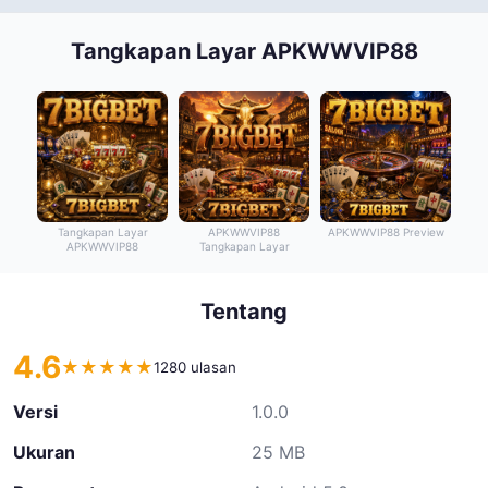
Tangkapan Layar APKWWVIP88
Tangkapan Layar
APKWWVIP88
APKWWVIP88 Preview
APKWWVIP88
Tangkapan Layar
Tentang
4.6
★
★
★
★
★
1280 ulasan
Versi
1.0.0
Ukuran
25 MB