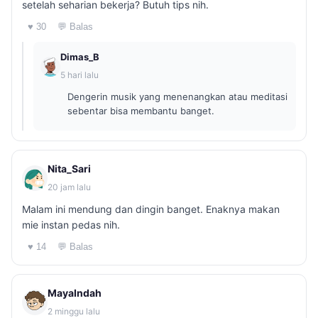
setelah seharian bekerja? Butuh tips nih.
♥ 30
💬 Balas
Dimas_B
5 hari lalu
Dengerin musik yang menenangkan atau meditasi
sebentar bisa membantu banget.
Nita_Sari
20 jam lalu
Malam ini mendung dan dingin banget. Enaknya makan
mie instan pedas nih.
♥ 14
💬 Balas
MayaIndah
2 minggu lalu