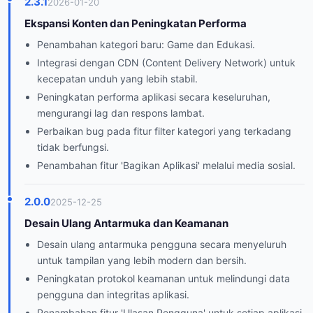
2.3.1
2026-01-20
Ekspansi Konten dan Peningkatan Performa
Penambahan kategori baru: Game dan Edukasi.
Integrasi dengan CDN (Content Delivery Network) untuk
kecepatan unduh yang lebih stabil.
Peningkatan performa aplikasi secara keseluruhan,
mengurangi lag dan respons lambat.
Perbaikan bug pada fitur filter kategori yang terkadang
tidak berfungsi.
Penambahan fitur 'Bagikan Aplikasi' melalui media sosial.
2.0.0
2025-12-25
Desain Ulang Antarmuka dan Keamanan
Desain ulang antarmuka pengguna secara menyeluruh
untuk tampilan yang lebih modern dan bersih.
Peningkatan protokol keamanan untuk melindungi data
pengguna dan integritas aplikasi.
Penambahan fitur 'Ulasan Pengguna' untuk setiap aplikasi.