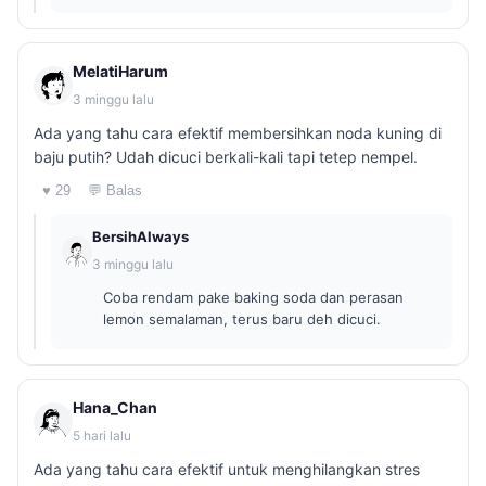
MelatiHarum
3 minggu lalu
Ada yang tahu cara efektif membersihkan noda kuning di
baju putih? Udah dicuci berkali-kali tapi tetep nempel.
♥ 29
💬 Balas
BersihAlways
3 minggu lalu
Coba rendam pake baking soda dan perasan
lemon semalaman, terus baru deh dicuci.
Hana_Chan
5 hari lalu
Ada yang tahu cara efektif untuk menghilangkan stres