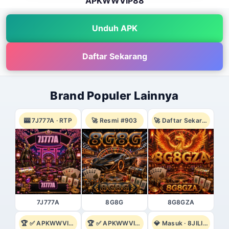
APKWWVIP88
Unduh APK
Daftar Sekarang
Brand Populer Lainnya
🎰 7J777A · RTP
🚀 Resmi #903
🚀 Daftar Sekarang #375
7J777A
8G8G
8G8GZA
🏆 ✅ APKWWVIP88 - Situs Resmi APKWWVIP88 | Download Aplikasi & Login · APK
🏆 ✅ APKWWVIP88 - Situs Resmi APKWWVIP88 | Download Aplikasi & Login · Populer
💎 Masuk · 8JILI01