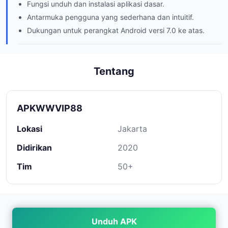
Fungsi unduh dan instalasi aplikasi dasar.
Antarmuka pengguna yang sederhana dan intuitif.
Dukungan untuk perangkat Android versi 7.0 ke atas.
Tentang
APKWWVIP88
Lokasi
Jakarta
Didirikan
2020
Tim
50+
Unduh APK