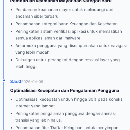
Pembaruan Keamanan Mayor dan Kategori Baru
Pembaruan keamanan mayor untuk melindungi dari
ancaman siber terbaru.
Penambahan kategori baru: Keuangan dan Kesehatan.
Peningkatan sistem verifikasi aplikasi untuk memastikan
semua aplikasi aman dari malware.
Antarmuka pengguna yang disempurnakan untuk navigasi
yang lebih mudah.
Dukungan untuk perangkat dengan resolusi layar yang
lebih tinggi.
3.5.0
2026-04-05
Optimalisasi Kecepatan dan Pengalaman Pengguna
Optimalisasi kecepatan unduh hingga 30% pada koneksi
internet yang lambat.
Peningkatan pengalaman pengguna dengan animasi
transisi yang lebih halus.
Penambahan fitur 'Daftar Keinginan' untuk menyimpan