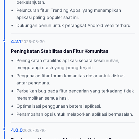
berkelanjutan.
Peluncuran fitur 'Trending Apps' yang menampilkan
aplikasi paling populer saat ini.
Dukungan penuh untuk perangkat Android versi terbaru.
4.2.1
2026-05-30
Peningkatan Stabilitas dan Fitur Komunitas
Peningkatan stabilitas aplikasi secara keseluruhan,
mengurangi crash yang jarang terjadi.
Pengenalan fitur forum komunitas dasar untuk diskusi
antar pengguna.
Perbaikan bug pada fitur pencarian yang terkadang tidak
menampilkan semua hasil.
Optimalisasi penggunaan baterai aplikasi.
Penambahan opsi untuk melaporkan aplikasi bermasalah.
4.0.0
2026-05-10