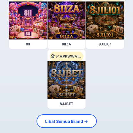
8II
8IIZA
8JILI01
🏆 ✅ APKWWVIP88 - Situs Resmi APKWWVIP88 | Download Aplikasi & Login · Daftar Sekarang
8JJBET
Lihat Semua Brand →