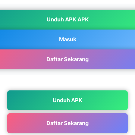
Unduh APK APK
Masuk
Daftar Sekarang
Unduh APK
Daftar Sekarang