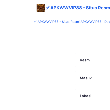
✅ APKWWVIP88 - Situs Resmi
✅ APKWWVIP88 - Situs Resmi APKWWVIP88 | Down
Resmi
Masuk
Lokasi