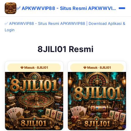
✅ APKWWVIP88 - Situs Resmi APKWWVIP88 | Download Aplikasi & Login
✅ APKWWVIP88 - Situs Resmi APKWWVIP88 | Download Aplikasi &
Login
8JILI01 Resmi
💎 Masuk · 8JILI01
💎 Masuk · 8JILI01