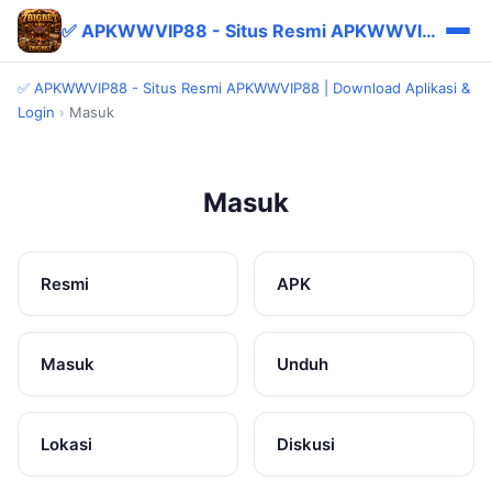
✅ APKWWVIP88 - Situs Resmi APKWWVIP88 | Download Aplikasi & Login
✅ APKWWVIP88 - Situs Resmi APKWWVIP88 | Download Aplikasi &
Login
›
Masuk
Masuk
Resmi
APK
Masuk
Unduh
Lokasi
Diskusi